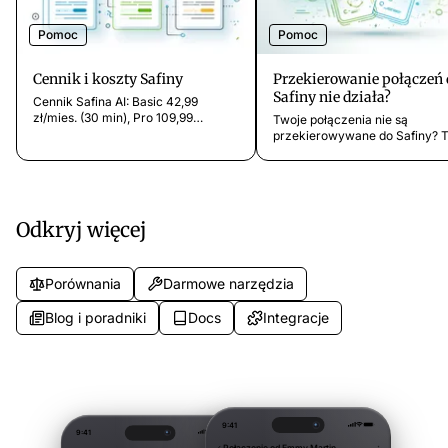
Pomoc
Pomoc
Cennik i koszty Safiny
Przekierowanie połączeń 
Safiny nie działa?
Cennik Safina AI: Basic 42,99
zł/mies. (30 min), Pro 109,99
Twoje połączenia nie są
zł/mies. (100 min), Business 259,99
przekierowywane do Safiny? 
zł/mies. (250 min). Porównanie
instrukcja rozwiązywania
kosztów z recepcjonistkami i
problemów pokaże Ci, jak nap
centralami telefonicznymi.
problem na telefonie w 2 kroka
na co muszą uważać użytkow
Apple.
Odkryj więcej
Porównania
Darmowe narzędzia
Blog i poradniki
Docs
Integracje