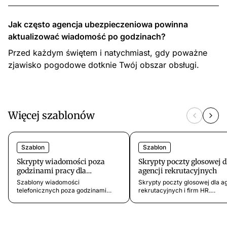
Jak często agencja ubezpieczeniowa powinna
aktualizować wiadomość po godzinach?
Przed każdym świętem i natychmiast, gdy poważne
zjawisko pogodowe dotknie Twój obszar obsługi.
Więcej szablonów
Szablon
Szablon
Skrypty wiadomości poza
Skrypty poczty glosowej d
godzinami pracy dla
agencji rekrutacyjnych
gabinetów masażu
Szablony wiadomości
Skrypty poczty glosowej dla ag
telefonicznych poza godzinami
rekrutacyjnych i firm HR.
pracy dla masażystów i gabinetów
Profesjonalne szablony dla linii
masażu. Wiadomości wieczorne,
kandydatow, klientow i poufny
weekendowe i świąteczne, które
wyszukiwan.
zachowują spójny, relaksujący ton