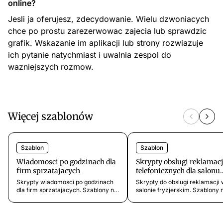
online?
Jesli ja oferujesz, zdecydowanie. Wielu dzwoniacych
chce po prostu zarezerwowac zajecia lub sprawdzic
grafik. Wskazanie im aplikacji lub strony rozwiazuje
ich pytanie natychmiast i uwalnia zespol do
wazniejszych rozmow.
Więcej szablonów
Szablon
Szablon
Wiadomosci po godzinach dla
Skrypty obslugi reklamacj
firm sprzatajacych
telefonicznych dla salonu
fryzjerskiego
Skrypty wiadomosci po godzinach
Skrypty do obslugi reklamacji
dla firm sprzatajacych. Szablony na
salonie fryzjerskim. Szablony 
wieczory, weekendy, swieta i pilne
strzyzenia, korekty koloru, dlu
zlecenia sprzatania.
czas oczekiwania, reakcje na
produkty i problemy z rezerwa
Gotowe do uzycia.