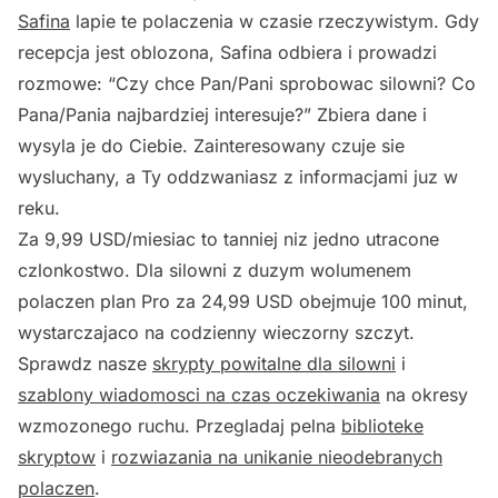
Safina
lapie te polaczenia w czasie rzeczywistym. Gdy
recepcja jest oblozona, Safina odbiera i prowadzi
rozmowe: “Czy chce Pan/Pani sprobowac silowni? Co
Pana/Pania najbardziej interesuje?” Zbiera dane i
wysyla je do Ciebie. Zainteresowany czuje sie
wysluchany, a Ty oddzwaniasz z informacjami juz w
reku.
Za 9,99 USD/miesiac to tanniej niz jedno utracone
czlonkostwo. Dla silowni z duzym wolumenem
polaczen plan Pro za 24,99 USD obejmuje 100 minut,
wystarczajaco na codzienny wieczorny szczyt.
Sprawdz nasze
skrypty powitalne dla silowni
i
szablony wiadomosci na czas oczekiwania
na okresy
wzmozonego ruchu. Przegladaj pelna
biblioteke
skryptow
i
rozwiazania na unikanie nieodebranych
polaczen
.