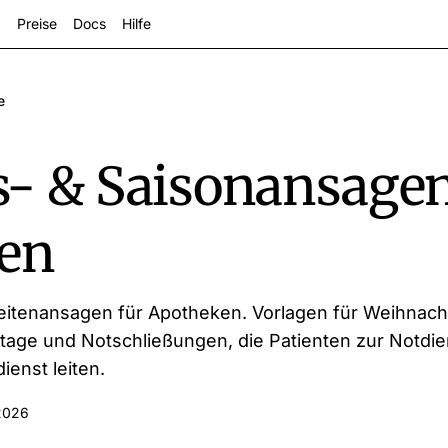
Preise
Docs
Hilfe
e
s- & Saisonansagen
en
zeigen
eitenansagen für Apotheken. Vorlagen für Weihnach
age und Notschließungen, die Patienten zur Notdi
ienst leiten.
2026