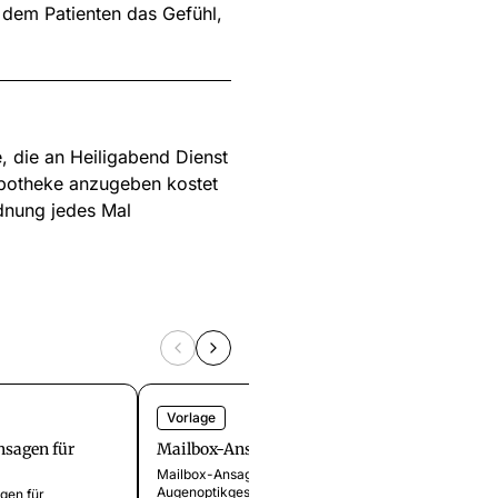
 dem Patienten das Gefühl,
, die an Heiligabend Dienst
-Apotheke anzugeben kostet
rdnung jedes Mal
Vorlage
Vorlag
nsagen für
Mailbox-Ansagen für Optiker
Mailbo
Immobi
Mailbox-Ansagen für Optiker und
Augenoptikgeschäfte. Professionelle
gen für
Profess