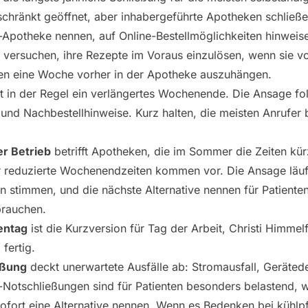
chränkt geöffnet, aber inhabergeführte Apotheken schließe
-Apotheke nennen, auf Online-Bestellmöglichkeiten hinwei
versuchen, ihre Rezepte im Voraus einzulösen, wenn sie v
aten eine Woche vorher in der Apotheke auszuhängen.
t in der Regel ein verlängertes Wochenende. Die Ansage fo
und Nachbestellhinweise. Kurz halten, die meisten Anrufer 
r Betrieb
betrifft Apotheken, die im Sommer die Zeiten kür
 reduzierte Wochenendzeiten kommen vor. Die Ansage läu
ten stimmen, und die nächste Alternative nennen für Patiente
brauchen.
entag
ist die Kurzversion für Tag der Arbeit, Christi Himmel
fertig.
eßung
deckt unerwartete Ausfälle ab: Stromausfall, Geräte
Notschließungen sind für Patienten besonders belastend, we
fort eine Alternative nennen. Wenn es Bedenken bei kühlp