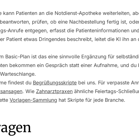
 kann Patienten an die Notdienst-Apotheke weiterleiten, ab
antworten, prüfen, ob eine Nachbestellung fertig ist, ode
gs-Anrufe entgegen, erfasst die Patienteninformationen und 
Patient etwas Dringendes beschreibt, leitet die KI ihn an
m Basic-Plan ist das eine sinnvolle Ergänzung für selbstän
ienten bekommen ein Gespräch statt einer Aufnahme, und d
x-Warteschlange.
hme findest du
Begrüßungsskripte
bei uns. Für verpasste An
tsansagen
. Wie
Zahnarztpraxen
ähnliche Feiertags-Schließu
lette
Vorlagen-Sammlung
hat Skripte für jede Branche.
ragen