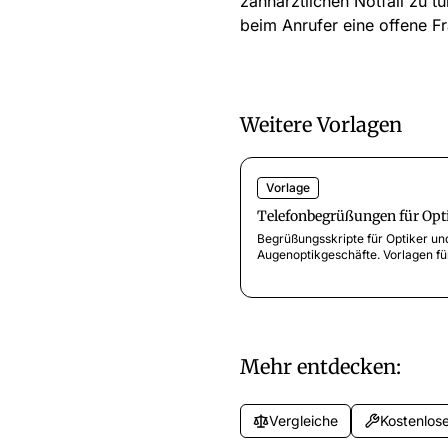
zahnärztlichen Notfall zu tu
beim Anrufer eine offene Fr
Weitere Vorlagen
Vorlage
Telefonbegrüßungen für Opt
Begrüßungsskripte für Optiker un
Augenoptikgeschäfte. Vorlagen fü
Terminvereinbarung, Brillen-
Abholbenachrichtigung,
Versicherungsabklärung und
Laufkundschaft. Sofort einsetzbar
Mehr entdecken:
Vergleiche
Kostenlose