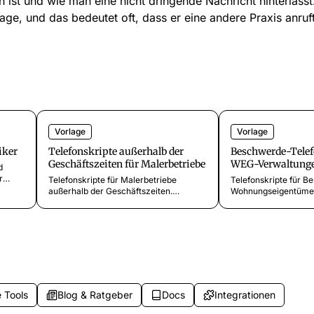
n ist und wie man eine nicht dringende Nachricht hinterlässt.
age, und das bedeutet oft, dass er eine andere Praxis anruft
Vorlage
Vorlage
iker
Telefonskripte außerhalb der
Beschwerde-Telef
Geschäftszeiten für Malerbetriebe
WEG-Verwaltung
d
r
Telefonskripte für Malerbetriebe
Telefonskripte für B
außerhalb der Geschäftszeiten.
Wohnungseigentümer
Wasserschäden, Graffiti-Beseitigung,
Vorlagen für Sonder
Wochenendansagen und
Beschwerden, Nachba
.
Gewerbenotfälle.
Instandhaltungs-Na
Verwaltungsbeschwe
 Tools
Blog & Ratgeber
Docs
Integrationen