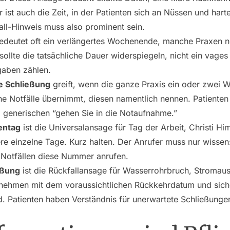
 ist auch die Zeit, in der Patienten sich an Nüssen und ha
ll-Hinweis muss also prominent sein.
deutet oft ein verlängertes Wochenende, manche Praxen 
ollte die tatsächliche Dauer widerspiegeln, nicht ein vages
gaben zählen.
e Schließung
greift, wenn die ganze Praxis ein oder zwei
he Notfälle übernimmt, diesen namentlich nennen. Patienten
 generischen “gehen Sie in die Notaufnahme.”
entag
ist die Universalansage für Tag der Arbeit, Christi Hi
re einzelne Tage. Kurz halten. Der Anrufer muss nur wissen
 Notfällen diese Nummer anrufen.
eßung
ist die Rückfallansage für Wasserrohrbruch, Stromaus
fnehmen mit dem voraussichtlichen Rückkehrdatum und sicher
d. Patienten haben Verständnis für unerwartete Schließunge