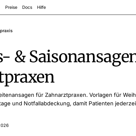
Preise
Docs
Hilfe
praxis
s- & Saisonansagen
tpraxen
zeigen
eitenansagen für Zahnarztpraxen. Vorlagen für Wei
ge und Notfallabdeckung, damit Patienten jederzeit
2026