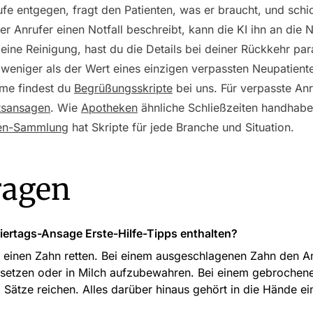
e entgegen, fragt den Patienten, was er braucht, und schick
Anrufer einen Notfall beschreibt, kann die KI ihn an die N
r eine Reinigung, hast du die Details bei deiner Rückkehr pa
 weniger als der Wert eines einzigen verpassten Neupatient
hme findest du
Begrüßungsskripte
bei uns. Für verpasste An
tsansagen
. Wie
Apotheken
ähnliche Schließzeiten handhaben,
en-Sammlung
hat Skripte für jede Branche und Situation.
ragen
Feiertags-Ansage Erste-Hilfe-Tipps enthalten?
n einen Zahn retten. Bei einem ausgeschlagenen Zahn den An
u setzen oder in Milch aufzubewahren. Bei einem gebroche
 Sätze reichen. Alles darüber hinaus gehört in die Hände e