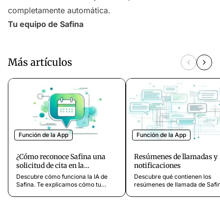
completamente automática.
Tu equipo de Safina
Más artículos
Función de la App
Función de la App
¿Cómo reconoce Safina una
Resúmenes de llamadas y
solicitud de cita en la
notificaciones
conversación?
Descubre cómo funciona la IA de
Descubre qué contienen los
Safina. Te explicamos cómo tu
resúmenes de llamada de Safin
asistente reconoce
con qué rapidez llegan las
automáticamente una solicitud de
notificaciones, las opciones de
cita en la conversación mediante la
integración con CRM y cómo
comprensión del contexto y las
personalizar la información qu