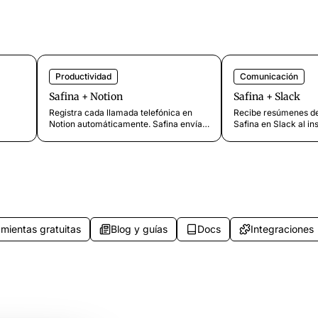
Productividad
Comunicación
Safina + Notion
Safina + Slack
Registra cada llamada telefónica en
Recibe resúmenes de
Notion automáticamente. Safina envía
Safina en Slack al ins
e con
datos de llamadas vía webhooks a
equipo sobre nuevos 
 con
Zapier, Make o n8n, que crean entradas
urgentes y solicitud
 CRM,
en tu base de datos de Notion.
llamada. Configúralo
mientas gratuitas
Blog y guías
Docs
Integraciones