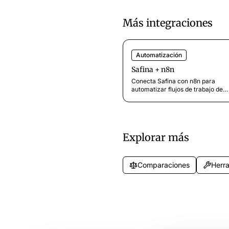
Más integraciones
Automatización
Safina + n8n
Conecta Safina con n8n para
automatizar flujos de trabajo de
llamadas. Autoalojado, compatibl
el RGPD, más de 400 conexiones
apps. Dirige datos de llamadas a
Slack, email y más.
Explorar más
Comparaciones
Herra