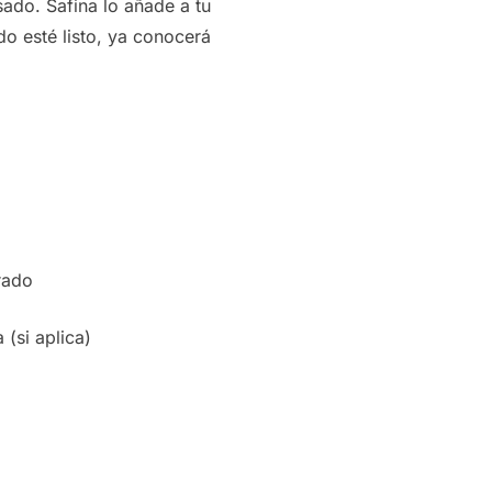
sado. Safina lo añade a tu
do esté listo, ya conocerá
rado
(si aplica)