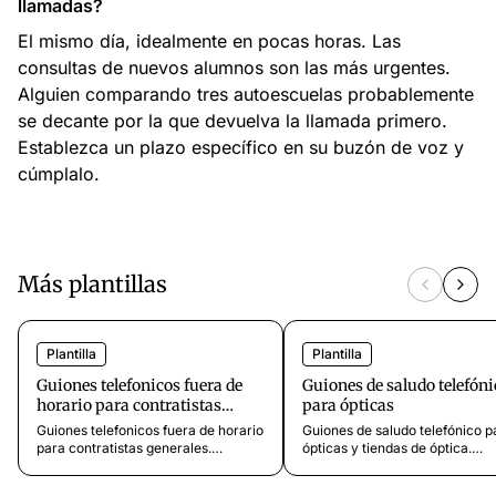
llamadas?
El mismo día, idealmente en pocas horas. Las
consultas de nuevos alumnos son las más urgentes.
Alguien comparando tres autoescuelas probablemente
se decante por la que devuelva la llamada primero.
Establezca un plazo específico en su buzón de voz y
cúmplalo.
Más plantillas
Plantilla
Plantilla
Guiones telefonicos fuera de
Guiones de saludo telefóni
horario para contratistas
para ópticas
generales
Guiones telefonicos fuera de horario
Guiones de saludo telefónico p
para contratistas generales.
ópticas y tiendas de óptica.
Plantillas para emergencias en obra,
Plantillas para reserva de citas
consultas de propietarios,
notificaciones de gafas listas,