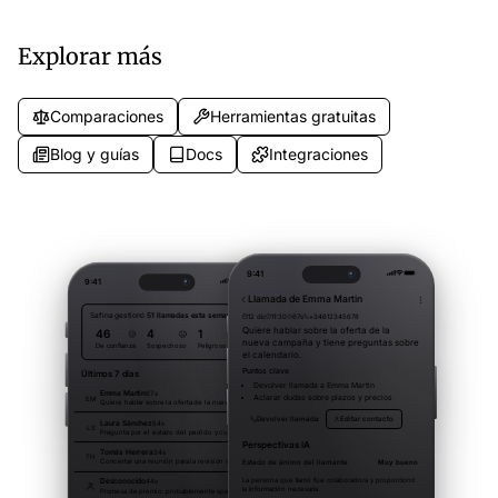
programacion de subcontratistas y
preselección de seguros y con
coordinacion de permisos.
sin cita. Listos para usar.
Explorar más
Comparaciones
Herramientas gratuitas
Blog y guías
Docs
Integraciones