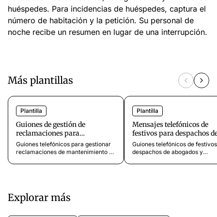
huéspedes. Para incidencias de huéspedes, captura el
número de habitación y la petición. Su personal de
noche recibe un resumen en lugar de una interrupción.
Más plantillas
Plantilla
Plantilla
Guiones de gestión de
Mensajes telefónicos de
reclamaciones para
festivos para despachos d
mantenimiento de edificios
abogados
Guiones telefónicos para gestionar
Guiones telefónicos de festivo
reclamaciones de mantenimiento de
despachos de abogados y
edificios. Plantillas para tiempos de
abogados. Plantillas para Navi
respuesta lentos, reparaciones
Acción de Gracias, cierres de
deficientes, problemas recurrentes,
verano, Semana Santa y cober
fallos de comunicación y gestión de
de emergencia durante festivo
emergencias. Listos para usar.
mantienen la confianza del clie
Explorar más