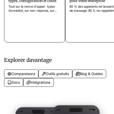
types, configuration et coûts
pour votre entreprise
Tout sur le renvoi d'appel : types
80 % des appelants ne laissent
(immédiat, sur non-réponse, sur
de message. 85 % ne rappellen
occupation, sur indisponibilité),
Calculez l'impact financier des
codes GSM, différences entre
appels manqués sur votre activ
opérateurs et comment le renvoi
découvrez comment y remédie
fonctionne avec des assistants
téléphoniques IA.
Explorer davantage
Comparaisons
Outils gratuits
Blog & Guides
Docs
Intégrations