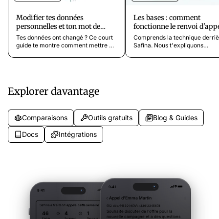
Modifier tes données
Les bases : comment
personnelles et ton mot de
fonctionne le renvoi d'app
passe dans Safina
vers Safina
Tes données ont changé ? Ce court
Comprends la technique derriè
guide te montre comment mettre à
Safina. Nous t'expliquons
jour facilement et rapidement ton
simplement et clairement ce q
nom ou ton mot de passe dans
un renvoi d'appel, comment il u
l'onglet Profil de ton application
ton numéro Safina et quand il 
Safina.
le relais pour tes appels.
Explorer davantage
Comparaisons
Outils gratuits
Blog & Guides
Docs
Intégrations