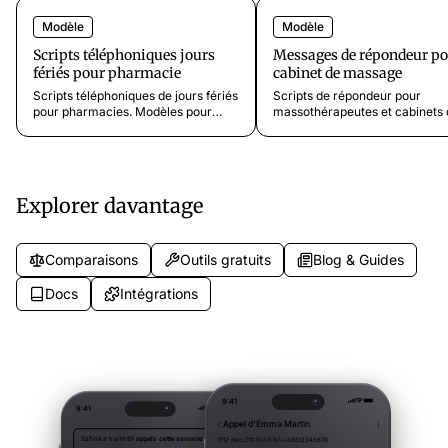
Modèle
Modèle
Scripts téléphoniques jours
Messages de répondeur p
fériés pour pharmacie
cabinet de massage
Scripts téléphoniques de jours fériés
Scripts de répondeur pour
pour pharmacies. Modèles pour
massothérapeutes et cabinets 
Noël, Toussaint, fermetures
massage. Modèles professionn
estivales, Pâques et fermetures
pour la prise de rendez-vous,
exceptionnelles orientant les
l'accueil de nouveaux clients, 
patients vers les pharmacies de
annulations et les demandes d
garde et les soins d'urgence.
chèques-cadeaux.
Explorer davantage
Comparaisons
Outils gratuits
Blog & Guides
Docs
Intégrations