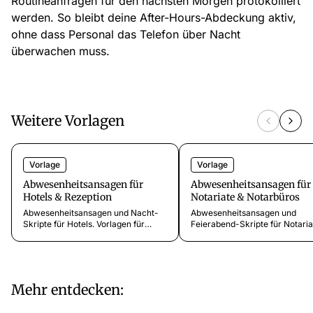
Routineanfragen für den nächsten Morgen protokolliert
werden. So bleibt deine After-Hours-Abdeckung aktiv,
ohne dass Personal das Telefon über Nacht
überwachen muss.
Weitere Vorlagen
Vorlage
Vorlage
Abwesenheitsansagen für
Abwesenheitsansagen für
Hotels & Rezeption
Notariate & Notarbüros
Abwesenheitsansagen und Nacht-
Abwesenheitsansagen und
Skripte für Hotels. Vorlagen für
Feierabend-Skripte für Notaria
Abende, Nachtschichten,
Vorlagen für Abende, Wochene
Wochenenden, Feiertage und
Feiertage und dringende
Saisonpausen. Direkt einsetzbar.
Beurkundungsanfragen. Direkt
einsetzbar.
Mehr entdecken: