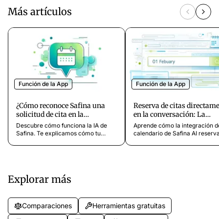
Más artículos
Función de la App
Función de la App
¿Cómo reconoce Safina una
Reserva de citas directam
solicitud de cita en la
en la conversación: La
conversación?
integración de calendario 
Descubre cómo funciona la IA de
Aprende cómo la integración d
Safina AI
Safina. Te explicamos cómo tu
calendario de Safina AI reserv
asistente reconoce
citas automáticamente en tu
automáticamente una solicitud de
calendario de Google o Microso
cita en la conversación mediante la
¡Configura la reserva directa d
comprensión del contexto y las
citas ahora!
palabras clave.
Explorar más
Comparaciones
Herramientas gratuitas