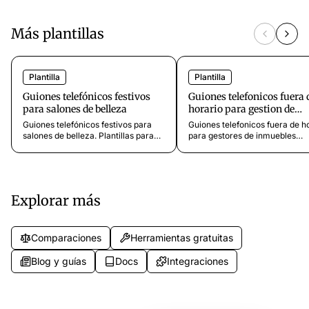
Más plantillas
Plantilla
Plantilla
Guiones telefónicos festivos
Guiones telefonicos fuera 
para salones de belleza
horario para gestion de
inmuebles comerciales
Guiones telefónicos festivos para
Guiones telefonicos fuera de h
salones de belleza. Plantillas para
para gestores de inmuebles
Navidad, Acción de Gracias,
comerciales: incidentes de
vacaciones de verano, Semana
seguridad, emergencias de
Santa y cierres de última hora que
climatizacion y ascensores, a
mantienen a los clientes informados
de proveedores y problemas d
y capturan solicitudes de cita.
instalaciones en fin de semana
Explorar más
Comparaciones
Herramientas gratuitas
Blog y guías
Docs
Integraciones