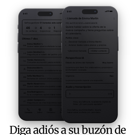
Diga adiós a su buzón de