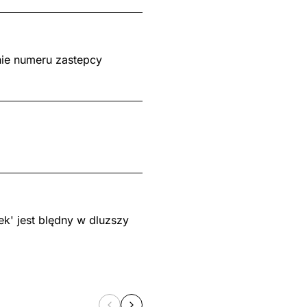
nie numeru zastepcy
k' jest blędny w dluzszy