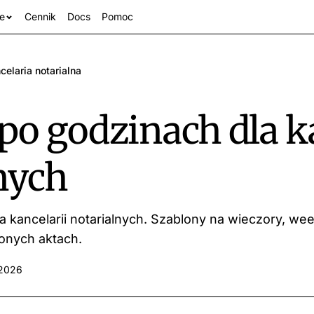
e
Cennik
Docs
Pomoc
celaria notarialna
po godzinach dla k
nych
a kancelarii notarialnych. Szablony na wieczory, wee
anże
onych aktach.
 2026