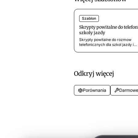
Szablon
Skrypty powitalne do telefon
szkoly jazdy
Skrypty powitalne do rozmow
telefonicznych dla szkol jazdy i
osrodkow szkolenia kierowcow.
Szablony do obslugi pytan nowyc
kursantow, umawiania lekcji, info
o egzaminach i pytan o ceny. Go
do uzycia.
Odkryj więcej
Porównania
Darmowe