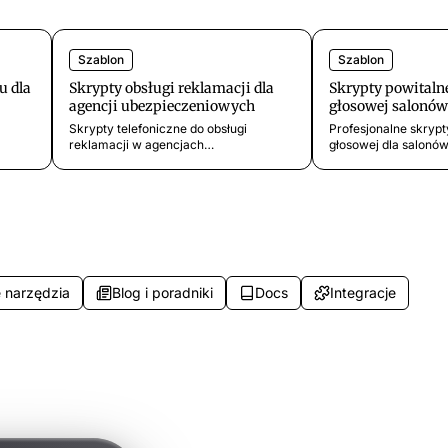
Szablon
Szablon
u dla
Skrypty obsługi reklamacji dla
Skrypty powitaln
agencji ubezpieczeniowych
głosowej salonów
Skrypty telefoniczne do obsługi
Profesjonalne skrypt
reklamacji w agencjach
głosowej dla salonów
ubezpieczeniowych. Szablony na
stylistek. Gotowe sza
h
opóźnienia szkód, spory o zakres
powstrzymują dzwon
rmacji
ochrony, podwyżki składek, braki w
rozłączaniem się. Od
towe
komunikacji i problemy z anulowaniem
polis.
 narzędzia
Blog i poradniki
Docs
Integracje