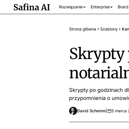
Rozwiązanie
Enterprise
Branż
Strona główna
Szablony
Kan
Skrypty 
notarial
Skrypty po godzinach dl
Wszystkie br
przypomnienia o umowi
David Schemm
|
5 marca