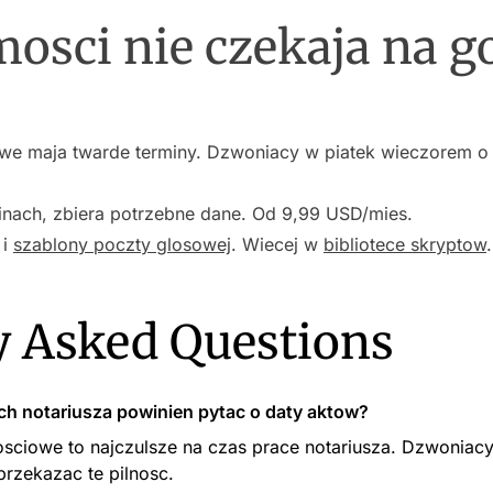
osci nie czekaja na g
we maja twarde terminy. Dzwoniacy w piatek wieczorem o 
ach, zbiera potrzebne dane. Od 9,99 USD/mies.
i
szablony poczty glosowej
. Wiecej w
bibliotece skryptow
.
y Asked Questions
h notariusza powinien pytac o daty aktow?
osciowe to najczulsze na czas prace notariusza. Dzwoniac
przekazac te pilnosc.