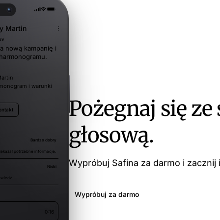
y Martin
89
a nową kampanię i
 harmonogramu.
artin
rmonogram i warunki
Pożegnaj się ze
ontakt
głosową.
Bardzo dobry
ekazał potrzebne informacje.
Wypróbuj Safina za darmo i zacznij 
Niski
wiedź.
Wypróbuj za darmo
0:16