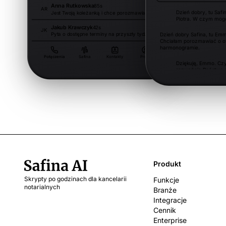
Anna Rutkowska
85s
13 gru
AR
Dzień dobry, tu Safi
Jest Twoją koleżanką i chce porozmawiać o projekcie.
Piotra. W czym mo
Jakub Krawczyk
42s
12 gru
JK
Pyta o dostępne terminy na przyszły tydzień.
Dzień dobry Safina, tu Emm
Chciałam porozmawiać o of
harmonogramie.
Lena Bąk
68s
12 gru
LB
Ma pytania dotyczące faktury i prosi o wyjaśnienie.
Połączenia
Safina
Kontakty
Profil
Dziękuję, Emmo. Cz
rozważają Państwo g
czy Pro?
Dokładnie. Potrzebujemy pak
chcielibyśmy wystartować
miesiącu, jeśli onboarding
pierwszym tygodniu.
Produkt
Skrypty po godzinach dla kancelarii
Funkcje
notarialnych
Branże
Integracje
Cennik
Enterprise