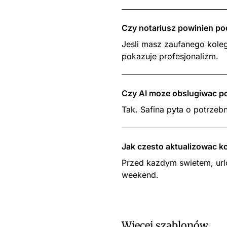
Czy notariusz powinien po
Jesli masz zaufanego koleg
pokazuje profesjonalizm.
Czy AI moze obslugiwac po
Tak. Safina pyta o potrzeb
Jak czesto aktualizowac k
Przed kazdym swietem, urlo
weekend.
Więcej szablonów