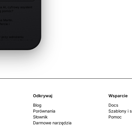
na AI, cyfrowy asystent
gę pomóc?
a Martin.
ercie i
y przy wdrożeniu
łównie pakiet Standard
ietu Pro i
 w przyszłym
 będzie możliwy w
Odkrywaj
Wsparcie
Blog
Docs
Porównania
Szablony i 
Słownik
Pomoc
Darmowe narzędzia