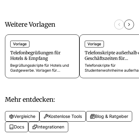
Weitere Vorlagen
Vorlage
Vorlage
Telefonbegrüßungen für
Telefonskripte außerhalb 
Hotels & Empfang
Geschäftszeiten für
Studentenwohnheime
Begrüßungsskripte für Hotels und
Telefonskripte für
Gastgewerbe. Vorlagen für
Studentenwohnheime außerhal
Rezeption, Reservierungen,
Geschäftszeiten. Notfälle,
Concierge, Gruppenanfragen und
Aussperrungen,
VIP-Gäste. Direkt einsetzbar.
Sicherheitsmeldungen und
Wochenendansagen für
studentisches Wohnen.
Mehr entdecken:
Vergleiche
Kostenlose Tools
Blog & Ratgeber
Docs
Integrationen