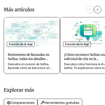
Más artículos
Función de la App
Función de la App
Resúmenes de llamadas en
¿Cómo reconoce Safina un
Safina: todos los detalles
solicitud de cita en la
explicados
conversación?
Descubre el corazón de Safina.
Descubre cómo funciona la IA 
Aprende cómo se estructura un
Safina. Te explicamos cómo tu
resumen de llamada: desde el
asistente reconoce
análisis con IA, pasando por los
automáticamente una solicitud
puntos clave, hasta la transcripción
cita en la conversación median
completa y la grabación de audio.
comprensión del contexto y la
palabras clave.
Explorar más
Comparaciones
Herramientas gratuitas