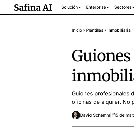
Solución
Enterprise
Sectores
Inicio
Plantillas
Inmobiliaria
Guiones 
inmobili
Guiones profesionales d
Ver todos los se
oficinas de alquiler. No
David Schemm
|
5 de mar