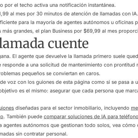
 por el techo activa una notificación instantánea.
,99 al mes por 30 minutos de atención de llamadas con IA.
ficiente para la mayoría de agentes autónomos u oficinas 
s más grandes, el plan Business por $69,99 al mes proporc
llamada cuente
 gana. El agente que devuelve la llamada primero suele queda
 responde a una solicitud de mantenimiento con prontitud m
problemas pequeños se conviertan en caros.
 de voz con los guiones de esta página como si se pasa a 
 objetivo es el mismo: asegurar que cada persona que marc
guiones
diseñadas para el sector inmobiliario, incluyendo
me
to
. También puede
comparar soluciones de IA para teléfon
ra agentes autónomos que gestionan todo solos, vea cómo
madas sin contratar personal.