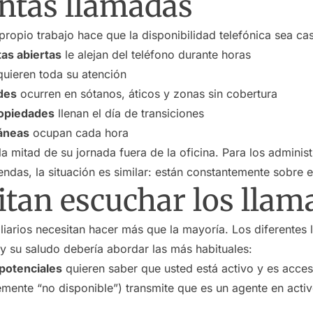
antas llamadas
 propio trabajo hace que la disponibilidad telefónica sea cas
tas abiertas
le alejan del teléfono durante horas
uieren toda su atención
des
ocurren en sótanos, áticos y zonas sin cobertura
opiedades
llenan el día de transiciones
táneas
ocupan cada hora
 mitad de su jornada fuera de la oficina. Para los adminis
ndas, la situación es similar: están constantemente sobre e
itan escuchar los llam
iarios necesitan hacer más que la mayoría. Los diferentes 
y su saludo debería abordar las más habituales:
potenciales
quieren saber que usted está activo y es acces
emente “no disponible”) transmite que es un agente en acti