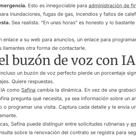
emergencia.
Esto es innegociable para
administración de fi
ra inundaciones, fugas de gas, incendios y fallos de cale
esta.
Sea realista. “En unas horas” es honesto y lo bastante
 enlace a su web para anuncios, un enlace para programar 
s llamantes otra forma de contactarle.
el buzón de voz con IA
: incluso un buzón de voz perfecto pierde un porcentaje sign
ajes. Quiere respuestas.
n IA como
Safina
cambia la dinámica. En vez de una grabació
afina pregunta qué necesita, ya sea información sobre un a
o o programar una visita. Captura cada detalle y le envía 
lamante.
as, Safina puede distinguir entre solicitudes rutinarias y
em
nsulta sobre la renovación del contrato se registra para seg