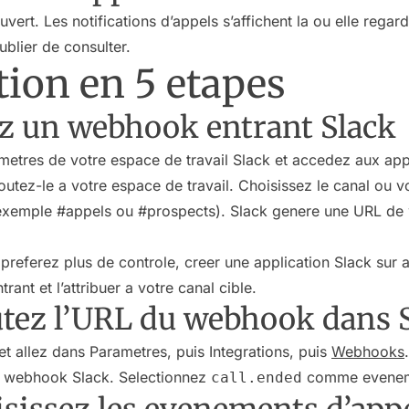
vert. Les notifications d’appels s’affichent la ou elle regar
ublier de consulter.
tion en 5 etapes
eez un webhook entrant Slack
etres de votre espace de travail Slack et accedez aux app
tez-le a votre espace de travail. Choisissez le canal ou v
r exemple #appels ou #prospects). Slack genere une URL d
preferez plus de controle, creer une application Slack sur 
nt et l’attribuer a votre canal cible.
outez l’URL du webhook dans 
et allez dans Parametres, puis Integrations, puis
Webhooks
u webhook Slack. Selectionnez
comme eveneme
call.ended