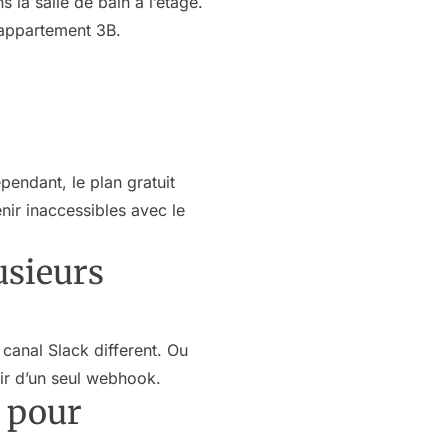
la salle de bain a l’etage.
, appartement 3B.
pendant, le plan gratuit
enir inaccessibles avec le
usieurs
canal Slack different. Ou
tir d’un seul webhook.
k pour