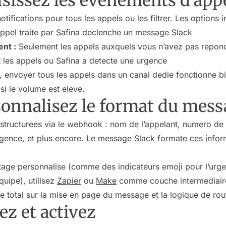
isissez les evenements d’app
fications pour tous les appels ou les filtrer. Les options i
pel traite par Safina declenche un message Slack
nt :
Seulement les appels auxquels vous n’avez pas repon
les appels ou Safina a detecte une urgence
s, envoyer tous les appels dans un canal dedie fonctionne b
si le volume est eleve.
rsonnalisez le format du mes
structurees via le webhook : nom de l’appelant, numero de
rgence, et plus encore. Le message Slack formate ces inform
tage personnalise (comme des indicateurs emoji pour l’ur
uipe), utilisez
Zapier
ou
Make
comme couche intermediaire 
 total sur la mise en page du message et la logique de rou
ez et activez