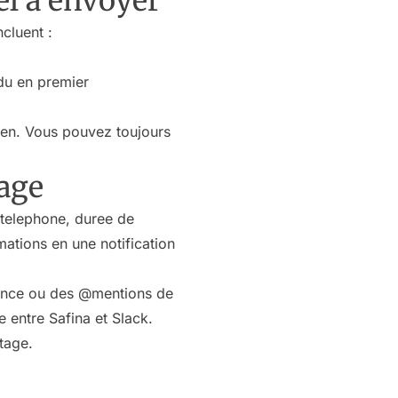
el a envoyer
ncluent :
du en premier
ien. Vous pouvez toujours
sage
 telephone, duree de
ations en une notification
gence ou des @mentions de
entre Safina et Slack.
tage.