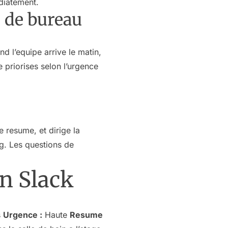
diatement.
s de bureau
d l’equipe arrive le matin,
e priorises selon l’urgence
e resume, et dirige la
g. Les questions de
on Slack
s
Urgence :
Haute
Resume